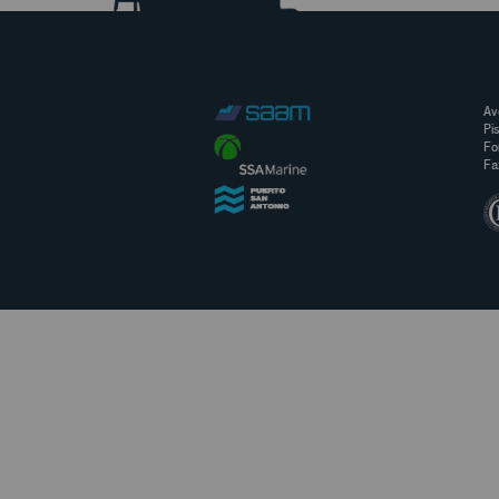
Av
Pi
Fo
Fa